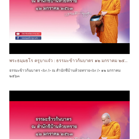
พระธมฺมธโร ครูบาแจ๋ว : ธรรมะข้าวก้นบาตร ๑๒ มกราคม ๒๕๖๓
ธรรมะข้าวก้นบาตร <br /> ณ สำนักชีบ้านห้วยทราย<br /> ๑๒ มกราคม
๒๕๖๓