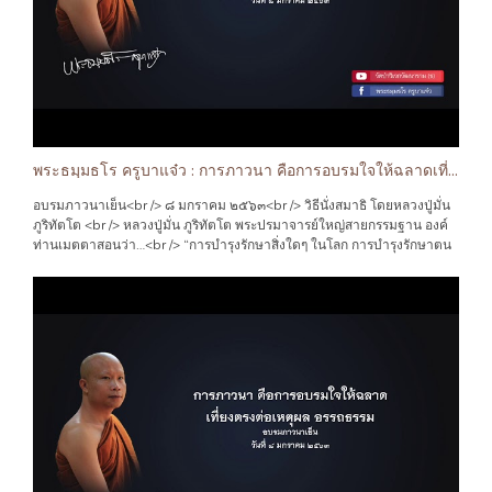
พระธมฺมธโร ครูบาแจ๋ว : การภาวนา คือการอบรมใจให้ฉลาดเที่ยงตรงต่อเหตุผล อรรถธรรม
อบรมภาวนาเย็น<br /> ๘ มกราคม ๒๕๖๓<br /> วิธีนั่งสมาธิ โดยหลวงปู่มั่น
ภูริทัตโต <br /> หลวงปู่มั่น ภูริทัตโต พระปรมาจารย์ใหญ่สายกรรมฐาน องค์
ท่านเมตตาสอนว่า…<br /> “การบำรุงรักษาสิ่งใดๆ ในโลก การบำรุงรักษาตน
คือใจเป็นเยี่ยม จุดที่เยี่ยมยอดของโลกคือใจ ควรบำรุงรักษาด้วยดี ได้ใจแล้ว
คือได้ธรรม เห็นใจตนแล้วคือเห็นธรรม รู้ใจแล้วคือรู้ธรรมทั้งมวล ถึงใจตนแล้ว
คือถึงพระนิพพาน ใจนี่แลคือสมบัติอันล้นค่า จึงไม่ควรอย่างยิ่งที่จะมองข้ามไป
คนพลาดใจ คือไม่สนใจปฏิบัติต่อใจดวงวิเศษในร่างนี้ แม้จะเกิดสักร้อยชาติ
พันชาติก็คือผู้เกิดผิดพลาดนั่นเอง”<br /> การนั่งสมาธิภาวนา คือการทำจิตใจ
ของตนให้ตั้งมั่น ชำระจิตใจของตนให้ผ่องใส ทำใจให้สงบสบาย หลวงปู่มั่น
องค์ท่านกล่าวว่า …<br /> “การภาวนา คือการอบรมใจให้ฉลาดเที่ยงตรงต่อ
เหตุผล อรรถธรรม รู้จักวิธีปฏิบัติต่อตัวเองและสิ่งทั้งหลาย ไม่ให้จิตผาดโผน
โลดเต้นแบบไม่มีฝั่งมีฝา ยึดการภาวนาเป็นรั้วกั้นความคิดฟุ้งของใจให้อยู่ใน
เหตุผล อันจะเป็นทางแห่งความสงบสุขใจ ที่ยังมิได้รับการอบรมจากการ
ภาวนา”<br /> ก่อนอื่นที่เราจะนั่งสมาธิภาวนา ให้หาสถานที่อันเป็นมุมสงบ
นั่งเข้าที่เอาขาขวาทับขาซ้าย เอามือขวาทับมือซ้าย ตั้งกายให้ตรงดำรงสติให้