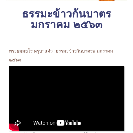
ธรรมะข้าวก้นบาตร
มกราคม ๒๕๖๓
พระธมฺมธโร ครูบาแจ๋ว : ธรรมะข้าวก้นบาตร๑ มกราคม
๒๕๖๓