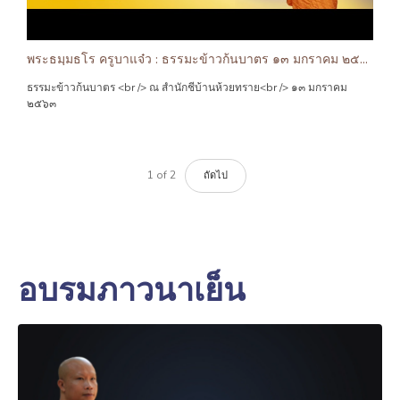
พระธมฺมธโร ครูบาแจ๋ว : ธรรมะข้าวก้นบาตร ๑๓ มกราคม ๒๕๖๓
ธรรมะข้าวก้นบาตร <br /> ณ สำนักชีบ้านห้วยทราย<br /> ๑๓ มกราคม
๒๕๖๓
1
of
2
ถัดไป
อบรมภาวนาเย็น