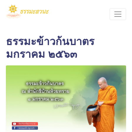
ธรรมะข้าวก้นบาตร
มกราคม ๒๕๖๓