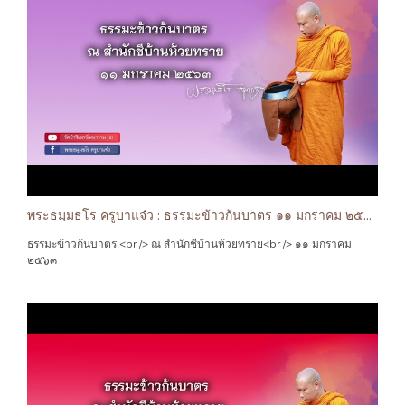
พระธมฺมธโร ครูบาแจ๋ว : ธรรมะข้าวก้นบาตร ๑๑ มกราคม ๒๕๖๓
ธรรมะข้าวก้นบาตร <br /> ณ สำนักชีบ้านห้วยทราย<br /> ๑๑ มกราคม
๒๕๖๓