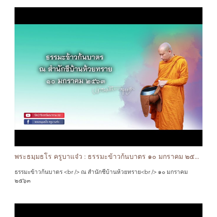
พระธมฺมธโร ครูบาแจ๋ว : ธรรมะข้าวก้นบาตร ๑๐ มกราคม ๒๕๖๓
ธรรมะข้าวก้นบาตร <br /> ณ สำนักชีบ้านห้วยทราย<br /> ๑๐ มกราคม
๒๕๖๓