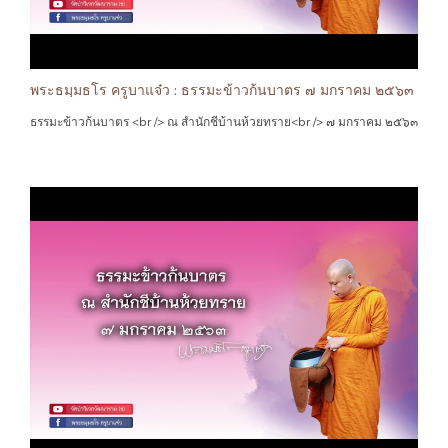
ต่อการกระทำ และผลของกรรม นั้นๆ ว่าเราเป็นเช่นไร คนอื่น สิ่งอื่น ก็เป็นเช่น
นั้น เหมือนกัน …"
พระธมฺมธโร ครูบาแจ๋ว : ธรรมะข้าวก้นบาตร ๗ มกราคม ๒๕๖๓
ธรรมะข้าวก้นบาตร <br /> ณ สำนักชีบ้านห้วยทราย<br /> ๗ มกราคม ๒๕๖๓