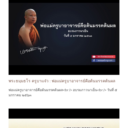
พระธมฺมธโร ครูบาแจ๋ว : พ่อแม่ครูบาอาจารย์คือต้นมรรคต้นผล
พ่อแม่ครูบาอาจารย์คือต้นมรรคต้นผล<br /> อบรมภาวนาเย็น<br /> วันที่ ๕
มกราคม ๒๕๖๓