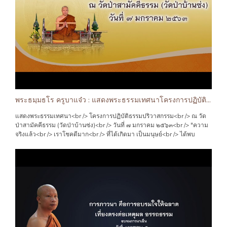
พระธมฺมธโร ครูบาแจ๋ว : แสดงพระธรรมเทศนาโครงการปฏิบัติธรรมปริวาสกรรม
แสดงพระธรรมเทศนา<br /> โครงการปฏิบัติธรรมปริวาสกรรม<br /> ณ วัด
ป่าสามัคคีธรรม (วัดป่าบ้านซ่ง)<br /> วันที่ ๗ มกราคม ๒๕๖๓<br /> "ความ
จริงแล้ว<br /> เราโชคดีมาก<br /> ที่ได้เกิดมา เป็นมนุษย์<br /> ได้พบ
พระพุทธศาสนา<br /> เพราะฉะนั้น..<br /> อย่ามัวแต่ น้อยใจ ในโชค
ชะตา<br /> อย่ามัวแต่ รื่นเริง ในบุญบารมี<br /> เพราะสิ่งเหล่านี้..<br />
สร้างได้ ก็หมดได้ เหมือนกัน.."