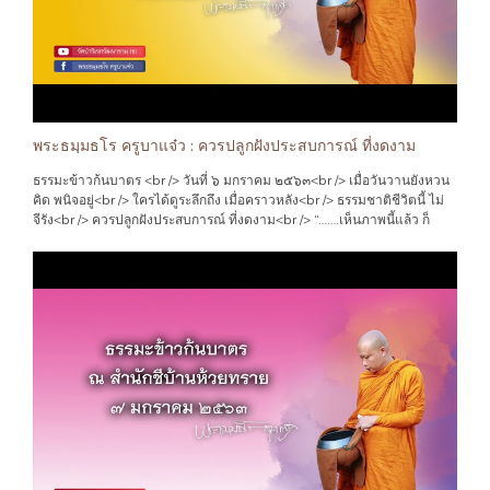
กัน ที่ไม่มีความเห็นแก่ตัว ที่จะ เอารัดเอาเปรียบ ไม่เบียดเบียนกัน ทั้งทาง กาย
วาจา ใจ<br /> เพราะเราจะรู้ได้ ด้วยจิตสำนึก ในขณะนั้นว่า เรารู้สึกเช่นไร
ต่อการกระทำ และผลของกรรม นั้นๆ ว่าเราเป็นเช่นไร คนอื่น สิ่งอื่น ก็เป็นเช่น
นั้น เหมือนกัน …"
พระธมฺมธโร ครูบาแจ๋ว : ควรปลูกฝังประสบการณ์ ที่งดงาม
ธรรมะข้าวก้นบาตร <br /> วันที่ ๖ มกราคม ๒๕๖๓<br /> เมื่อวันวานยังหวน
คิด พนิจอยู่<br /> ใครได้ดูระลึกถึง เมื่อคราวหลัง<br /> ธรรมชาติชีวิตนี้ ไม่
จีรัง<br /> ควรปลูกฝังประสบการณ์ ที่งดงาม<br /> “…….เห็นภาพนี้แล้ว ก็
ทำให้นึกถึง วันวาน อดีต<br /> เมื่อประมาณสี่สิบปี ที่แล้ว แม้วันเวลาจะผ่าน
มานานแล้ว พอสมควร แต่กาลเวลา ที่ผ่านมา ก็ไม่ทำให้ ความทรงจำ นั้น ลบ
เลือนเลย<br /> ว่าครั้งนั้น สมัยที่ยังเป็นเด็ก บ้านนอกคอกนา ที่อยู่ห่างใกล
ความเจริญ ทางวัตถุ แทบทุกอย่าง การจะได้รับรู้ เรื่องราวมายา ของโลก ที่
ปรุงแต่ง(เชิงธุรกิจ ที่โนมเอียง ให้ลุ่มหลง หวังมอมเมา) ก็มีไม่มากนัก<br />
และเวลาส่วนใหญ่ ของเด็กในชนบท จึงอยู่กับ ท้องไร่ท้องนา อยู่กับกิจกรรม
ตามวิถี ของประเพณี ทางศาสนา วัดวาอาราม มากกว่า อย่างอื่น<br /> ดังนั้น
วิถีแห่งจิตใจ ที่ได้ซึบซับรับเอา แต่สิ่งที่ดีงาม คือความ เมตตาอารีย์ น้ำใจ
ไมตรี การช่วยเหลือ เผื่อแผ่กัน ดั่งญาติพี่น้อง แม้ผู้ที่ไม่ได้เป็นญาติ ทางสาย
เลือด ก็ตาม แต่วิถีแห่ง พุทธศานานั้น คือคำสอน ที่บ่มเพาะหล่อหลอมจิตใจ
ให้เราเป็นเช่นนั้น ตลอดมา<br /> ว่า เราทุกคน สรรพสัตว์ ทั้งหลาย คือเพื่อน
กัน ที่ไม่มีความเห็นแก่ตัว ที่จะ เอารัดเอาเปรียบ ไม่เบียดเบียนกัน ทั้งทาง กาย
วาจา ใจ<br /> เพราะเราจะรู้ได้ ด้วยจิตสำนึก ในขณะนั้นว่า เรารู้สึกเช่นไร