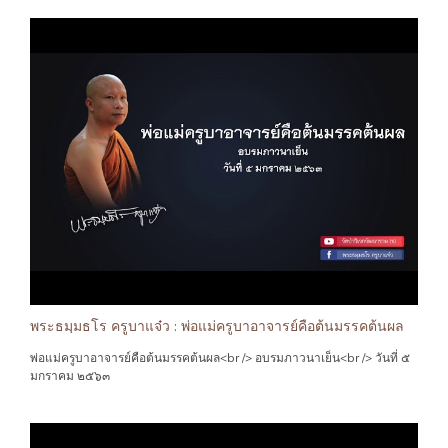
พระธมฺมธโร ครูบาแจ๋ว : พ่อแม่ครูบาอาจารย์คือต้นมรรคต้นผล
พ่อแม่ครูบาอาจารย์คือต้นมรรคต้นผล<br /> อบรมภาวนาเย็น<br /> วันที่ ๕
มกราคม ๒๕๖๓