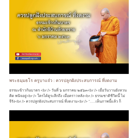
พระธมฺมธโร ครูบาแจ๋ว : ควรปลูกฝังประสบการณ์ ที่งดงาม
ธรรมะข้าวก้นบาตร <br /> วันที่ ๖ มกราคม ๒๕๖๓<br /> เมื่อวันวานยังหวน
คิด พนิจอยู่<br /> ใครได้ดูระลึกถึง เมื่อคราวหลัง<br /> ธรรมชาติชีวิตนี้ ไม่
จีรัง<br /> ควรปลูกฝังประสบการณ์ ที่งดงาม<br /> “…….เห็นภาพนี้แล้ว ก็
ทำให้นึกถึง วันวาน อดีต<br /> เมื่อประมาณสี่สิบปี ที่แล้ว แม้วันเวลาจะผ่าน
มานานแล้ว พอสมควร แต่กาลเวลา ที่ผ่านมา ก็ไม่ทำให้ ความทรงจำ นั้น ลบ
เลือนเลย<br /> ว่าครั้งนั้น สมัยที่ยังเป็นเด็ก บ้านนอกคอกนา ที่อยู่ห่างใกล
ความเจริญ ทางวัตถุ แทบทุกอย่าง การจะได้รับรู้ เรื่องราวมายา ของโลก ที่
ปรุงแต่ง(เชิงธุรกิจ ที่โนมเอียง ให้ลุ่มหลง หวังมอมเมา) ก็มีไม่มากนัก<br />
และเวลาส่วนใหญ่ ของเด็กในชนบท จึงอยู่กับ ท้องไร่ท้องนา อยู่กับกิจกรรม