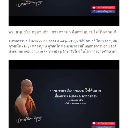
มั่น ไม่เอียงซ้ายนัก ไม่เอียงขวานัก ไม่ก้มนัก ไม่เงยนัก ทำตัวให้สบายๆ ดูท่า
การประทับนั่งของพระพุทธรูปเป็นแบบอย่าง (หากไม่สะดวกที่จะนั่งอยู่ขัด
สมาธิอยู่กับพื้น ก็ให้นั่งบนเก้าอี้หรืออะไรก็ได้ตามแต่สะดวก) เราเริ่มฝึกหัดนั่ง
ใหม่ๆ อาจจะปวดแข้งเจ็บขาบ้างเป็นธรรมดา แต่ครูบาอาจารย์ท่านบอกว่า
ให้พยายามอดทนต่อสู้กับเวทนาความเจ็บปวดที่เกิดขึ้น หากสู้ไม่ไหวจริงๆ ให้
สลับสับเปลี่ยนอิริยาบถ ออกไปเดินจรงกรมเพื่อผ่อนคลายความเจ็บปวด<br />
พระธมฺมธโร ครูบาแจ๋ว : การภาวนา คือการอบรมใจให้ฉลาดเที่ยงตรงต่อเหตุผล อรรถธรรม
เมื่อนั่งเข้าที่เรียบร้อยแล้ว ให้กล่าวคำอธิษฐานภาวนา เพื่อเป็นการบูชาคุณ
พระพุทธเจ้าผู้เป็นศาสดาเอกของโลก ผู้เป็นครูของเทวดาและมนุษย์ทั้งหลาย
อบรมภาวนาเย็น<br /> ๘ มกราคม ๒๕๖๓<br /> วิธีนั่งสมาธิ โดยหลวงปู่มั่น
บูชาคุณพระธรรม บูชาคุณพระสงฆ์ กล่าวตามดังนี้<br /> “สาธุ ข้าพเจ้าจะนั่ง
ภูริทัตโต <br /> หลวงปู่มั่น ภูริทัตโต พระปรมาจารย์ใหญ่สายกรรมฐาน องค์
สมาธิภาวนา บูชาคุณพระพุทธเจ้า บูชาคุณพระธรรม บูชาคุณพระสงฆ์ บูชา
ท่านเมตตาสอนว่า…<br /> “การบำรุงรักษาสิ่งใดๆ ในโลก การบำรุงรักษาตน
คุณบิดามารดา บูชาคุณครูอุปัชฌาย์อาจารย์ ตลอดจนผู้มีพระคุณทั้งหลาย ขอ
คือใจเป็นเยี่ยม จุดที่เยี่ยมยอดของโลกคือใจ ควรบำรุงรักษาด้วยดี ได้ใจแล้ว
จงเป็นพลวปัจจัยแด่พระนิพพานของข้าพเจ้า และขอให้ข้าพเจ้ามีสติปัญญา
คือได้ธรรม เห็นใจตนแล้วคือเห็นธรรม รู้ใจแล้วคือรู้ธรรมทั้งมวล ถึงใจตนแล้ว
เฉลียวฉลาด สามารถรู้แจ้งถึงพระนิพพาน เอาชนะกิเลสความไม่ดีทั้งหลายที่
คือถึงพระนิพพาน ใจนี่แลคือสมบัติอันล้นค่า จึงไม่ควรอย่างยิ่งที่จะมองข้ามไป
อยู่ภายในใจได้ตลอดกาลนานเทอญ”<br /> ภายหลังจากที่กล่าวคำอธิษฐาน
คนพลาดใจ คือไม่สนใจปฏิบัติต่อใจดวงวิเศษในร่างนี้ แม้จะเกิดสักร้อยชาติ
เสร็จ ให้กำหนดคำบริกรรมภาวนาพร้อมกับลมหายใจเข้าว่า “พุท ” หายใจ
พันชาติก็คือผู้เกิดผิดพลาดนั่นเอง”<br /> การนั่งสมาธิภาวนา คือการทำจิตใจ
ออก “โธ ” หายใจเข้า “ธัม ” หายใจออก “โม ” หายใจเข้า “สัง” หายใจออก
ของตนให้ตั้งมั่น ชำระจิตใจของตนให้ผ่องใส ทำใจให้สงบสบาย หลวงปู่มั่น
“โฆ ” และให้ระลึกคำบริกรรมภาวนา “พุทโธ ธัมโม สังโฆ ” ๓ หน แล้วให้ระลึก
องค์ท่านกล่าวว่า …<br /> “การภาวนา คือการอบรมใจให้ฉลาดเที่ยงตรงต่อ
เอาคำบริกรรมภาวนาว่า “พุทโธ ” แต่เพียงคำเดียว โดยตั้งสติไว้ที่ปลายจมูก
เหตุผล อรรถธรรม รู้จักวิธีปฏิบัติต่อตัวเองและสิ่งทั้งหลาย ไม่ให้จิตผาดโผน
ลมหายใจเข้า “พุท” ก็กำหนดรู้ ลมหายใจออก “โธ ” ก็กำหนดรู้ สติกำหนดอยู่
โลดเต้นแบบไม่มีฝั่งมีฝา ยึดการภาวนาเป็นรั้วกั้นความคิดฟุ้งของใจให้อยู่ใน
กับคำบริกรรมภาวนา หากจิตคิดแส่สายไปทางอื่น ก็ดึงจิตกลับมาให้อยู่กับคำ
เหตุผล อันจะเป็นทางแห่งความสงบสุขใจ ที่ยังมิได้รับการอบรมจากการ
บริกรรมภาวนานั้น หากยังไม่ได้ผล ให้เร่งคำบริกรรมภาวนาเร็วๆ “พุ
ภาวนา”<br /> ก่อนอื่นที่เราจะนั่งสมาธิภาวนา ให้หาสถานที่อันเป็นมุมสงบ
ทโธๆๆๆๆๆๆๆๆๆๆๆๆๆๆๆๆๆ”<br /> ให้หมั่นกระทำบำเพ็ญอยู่เป็นประจำ การทำ
นั่งเข้าที่เอาขาขวาทับขาซ้าย เอามือขวาทับมือซ้าย ตั้งกายให้ตรงดำรงสติให้
ครั้งสองครั้งอยากจะให้จิตสงบก็เป็นไปได้ยาก หลวงปู่ฝั้น อาจาโร ท่านมักจะ
มั่น ไม่เอียงซ้ายนัก ไม่เอียงขวานัก ไม่ก้มนัก ไม่เงยนัก ทำตัวให้สบายๆ ดูท่า
สอนลูกศิษย์ที่มานั่งสมาธิภาวนากับองค์ท่านเสมอว่า “เหมือนกะเราปลูกต้นไม้
การประทับนั่งของพระพุทธรูปเป็นแบบอย่าง (หากไม่สะดวกที่จะนั่งอยู่ขัด
เราต้องรักษาต้นรักษาโคนมัน ใส่ปุ๋ยรดน้ำ โคนมันดีต้นมันก็ต้องดี ดอกผลไม่มี