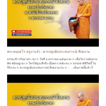
ตามวิถี ของประเพณี ทางศาสนา วัดวาอาราม มากกว่า อย่างอื่น<br /> ดังนั้น
วิถีแห่งจิตใจ ที่ได้ซึบซับรับเอา แต่สิ่งที่ดีงาม คือความ เมตตาอารีย์ น้ำใจ
ไมตรี การช่วยเหลือ เผื่อแผ่กัน ดั่งญาติพี่น้อง แม้ผู้ที่ไม่ได้เป็นญาติ ทางสาย
เลือด ก็ตาม แต่วิถีแห่ง พุทธศานานั้น คือคำสอน ที่บ่มเพาะหล่อหลอมจิตใจ
ให้เราเป็นเช่นนั้น ตลอดมา<br /> ว่า เราทุกคน สรรพสัตว์ ทั้งหลาย คือเพื่อน
กัน ที่ไม่มีความเห็นแก่ตัว ที่จะ เอารัดเอาเปรียบ ไม่เบียดเบียนกัน ทั้งทาง กาย
วาจา ใจ<br /> เพราะเราจะรู้ได้ ด้วยจิตสำนึก ในขณะนั้นว่า เรารู้สึกเช่นไร
ต่อการกระทำ และผลของกรรม นั้นๆ ว่าเราเป็นเช่นไร คนอื่น สิ่งอื่น ก็เป็นเช่น
นั้น เหมือนกัน …"
พระธมฺมธโร ครูบาแจ๋ว : ควรปลูกฝังประสบการณ์ ที่งดงาม
ธรรมะข้าวก้นบาตร <br /> วันที่ ๖ มกราคม ๒๕๖๓<br /> เมื่อวันวานยังหวน
คิด พนิจอยู่<br /> ใครได้ดูระลึกถึง เมื่อคราวหลัง<br /> ธรรมชาติชีวิตนี้ ไม่
จีรัง<br /> ควรปลูกฝังประสบการณ์ ที่งดงาม<br /> “…….เห็นภาพนี้แล้ว ก็
ทำให้นึกถึง วันวาน อดีต<br /> เมื่อประมาณสี่สิบปี ที่แล้ว แม้วันเวลาจะผ่าน
มานานแล้ว พอสมควร แต่กาลเวลา ที่ผ่านมา ก็ไม่ทำให้ ความทรงจำ นั้น ลบ
เลือนเลย<br /> ว่าครั้งนั้น สมัยที่ยังเป็นเด็ก บ้านนอกคอกนา ที่อยู่ห่างใกล
ความเจริญ ทางวัตถุ แทบทุกอย่าง การจะได้รับรู้ เรื่องราวมายา ของโลก ที่
ปรุงแต่ง(เชิงธุรกิจ ที่โนมเอียง ให้ลุ่มหลง หวังมอมเมา) ก็มีไม่มากนัก<br />
และเวลาส่วนใหญ่ ของเด็กในชนบท จึงอยู่กับ ท้องไร่ท้องนา อยู่กับกิจกรรม
ตามวิถี ของประเพณี ทางศาสนา วัดวาอาราม มากกว่า อย่างอื่น<br /> ดังนั้น
วิถีแห่งจิตใจ ที่ได้ซึบซับรับเอา แต่สิ่งที่ดีงาม คือความ เมตตาอารีย์ น้ำใจ