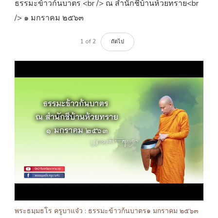
ธรรมะข้าวก้นบาตร <br /> ณ สำนักชีบ้านห้วยทราย<br
/> ๑ มกราคม ๒๕๖๓
1
of
2
ถัดไป
พระธมฺมธโร ครูบาแจ๋ว : ธรรมะข้าวก้นบาตร๑ มกราคม ๒๕๖๓