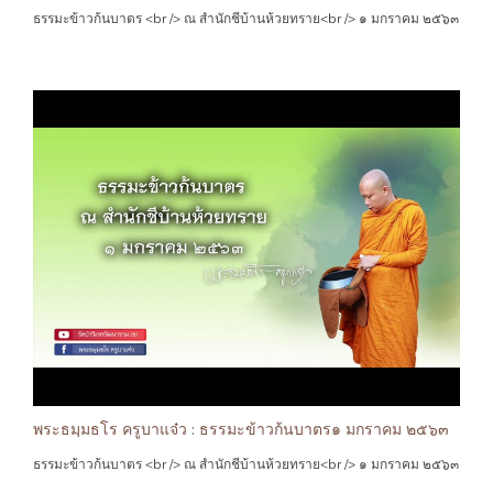
ธรรมะข้าวก้นบาตร <br /> ณ สำนักชีบ้านห้วยทราย<br /> ๑ มกราคม ๒๕๖๓
พระธมฺมธโร ครูบาแจ๋ว : ธรรมะข้าวก้นบาตร๑ มกราคม ๒๕๖๓
ธรรมะข้าวก้นบาตร <br /> ณ สำนักชีบ้านห้วยทราย<br /> ๑ มกราคม ๒๕๖๓