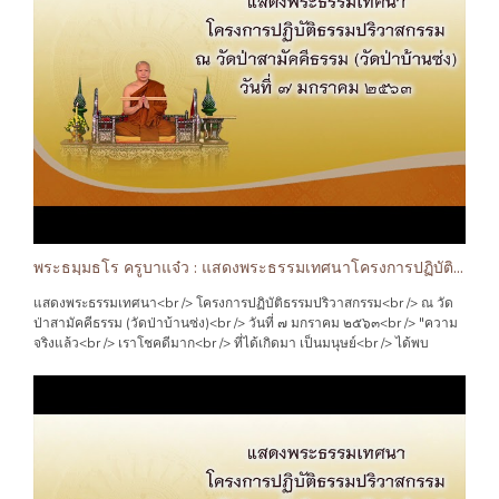
พระธมฺมธโร ครูบาแจ๋ว : แสดงพระธรรมเทศนาโครงการปฏิบัติธรรมปริวาสกรรม
แสดงพระธรรมเทศนา<br /> โครงการปฏิบัติธรรมปริวาสกรรม<br /> ณ วัด
ป่าสามัคคีธรรม (วัดป่าบ้านซ่ง)<br /> วันที่ ๗ มกราคม ๒๕๖๓<br /> "ความ
จริงแล้ว<br /> เราโชคดีมาก<br /> ที่ได้เกิดมา เป็นมนุษย์<br /> ได้พบ
พระพุทธศาสนา<br /> เพราะฉะนั้น..<br /> อย่ามัวแต่ น้อยใจ ในโชค
ชะตา<br /> อย่ามัวแต่ รื่นเริง ในบุญบารมี<br /> เพราะสิ่งเหล่านี้..<br />
สร้างได้ ก็หมดได้ เหมือนกัน.."