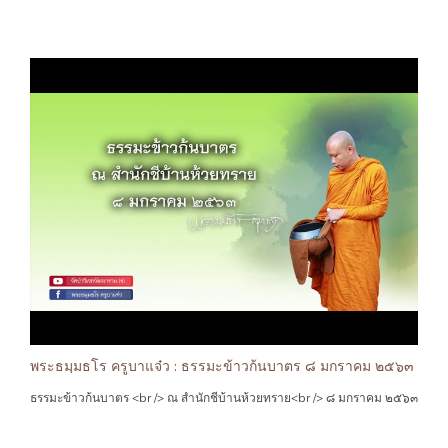
พระธมฺมธโร ครูบาแจ๋ว : ธรรมะข้าวก้นบาตร ๘ มกราคม ๒๕๖๓
ธรรมะข้าวก้นบาตร <br /> ณ สำนักชีบ้านห้วยทราย<br /> ๘ มกราคม ๒๕๖๓