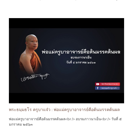
พระธมฺมธโร ครูบาแจ๋ว : พ่อแม่ครูบาอาจารย์คือต้นมรรคต้นผล
พ่อแม่ครูบาอาจารย์คือต้นมรรคต้นผล<br /> อบรมภาวนาเย็น<br /> วันที่ ๕
มกราคม ๒๕๖๓