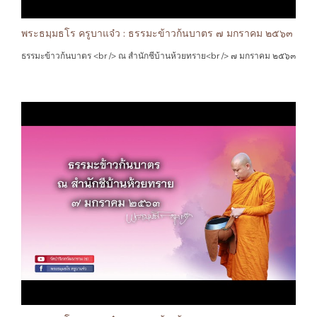
พระธมฺมธโร ครูบาแจ๋ว : ธรรมะข้าวก้นบาตร ๗ มกราคม ๒๕๖๓
ธรรมะข้าวก้นบาตร <br /> ณ สำนักชีบ้านห้วยทราย<br /> ๗ มกราคม ๒๕๖๓