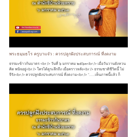
ไมตรี การช่วยเหลือ เผื่อแผ่กัน ดั่งญาติพี่น้อง แม้ผู้ที่ไม่ได้เป็นญาติ ทางสาย
เลือด ก็ตาม แต่วิถีแห่ง พุทธศานานั้น คือคำสอน ที่บ่มเพาะหล่อหลอมจิตใจ
ให้เราเป็นเช่นนั้น ตลอดมา<br /> ว่า เราทุกคน สรรพสัตว์ ทั้งหลาย คือเพื่อน
กัน ที่ไม่มีความเห็นแก่ตัว ที่จะ เอารัดเอาเปรียบ ไม่เบียดเบียนกัน ทั้งทาง กาย
วาจา ใจ<br /> เพราะเราจะรู้ได้ ด้วยจิตสำนึก ในขณะนั้นว่า เรารู้สึกเช่นไร
ต่อการกระทำ และผลของกรรม นั้นๆ ว่าเราเป็นเช่นไร คนอื่น สิ่งอื่น ก็เป็นเช่น
นั้น เหมือนกัน …"
พระธมฺมธโร ครูบาแจ๋ว : ควรปลูกฝังประสบการณ์ ที่งดงาม
ธรรมะข้าวก้นบาตร <br /> วันที่ ๖ มกราคม ๒๕๖๓<br /> เมื่อวันวานยังหวน
คิด พนิจอยู่<br /> ใครได้ดูระลึกถึง เมื่อคราวหลัง<br /> ธรรมชาติชีวิตนี้ ไม่
จีรัง<br /> ควรปลูกฝังประสบการณ์ ที่งดงาม<br /> “…….เห็นภาพนี้แล้ว ก็
ทำให้นึกถึง วันวาน อดีต<br /> เมื่อประมาณสี่สิบปี ที่แล้ว แม้วันเวลาจะผ่าน
มานานแล้ว พอสมควร แต่กาลเวลา ที่ผ่านมา ก็ไม่ทำให้ ความทรงจำ นั้น ลบ
เลือนเลย<br /> ว่าครั้งนั้น สมัยที่ยังเป็นเด็ก บ้านนอกคอกนา ที่อยู่ห่างใกล
ความเจริญ ทางวัตถุ แทบทุกอย่าง การจะได้รับรู้ เรื่องราวมายา ของโลก ที่
ปรุงแต่ง(เชิงธุรกิจ ที่โนมเอียง ให้ลุ่มหลง หวังมอมเมา) ก็มีไม่มากนัก<br />
และเวลาส่วนใหญ่ ของเด็กในชนบท จึงอยู่กับ ท้องไร่ท้องนา อยู่กับกิจกรรม
ตามวิถี ของประเพณี ทางศาสนา วัดวาอาราม มากกว่า อย่างอื่น<br /> ดังนั้น
วิถีแห่งจิตใจ ที่ได้ซึบซับรับเอา แต่สิ่งที่ดีงาม คือความ เมตตาอารีย์ น้ำใจ
ไมตรี การช่วยเหลือ เผื่อแผ่กัน ดั่งญาติพี่น้อง แม้ผู้ที่ไม่ได้เป็นญาติ ทางสาย
เลือด ก็ตาม แต่วิถีแห่ง พุทธศานานั้น คือคำสอน ที่บ่มเพาะหล่อหลอมจิตใจ
ให้เราเป็นเช่นนั้น ตลอดมา<br /> ว่า เราทุกคน สรรพสัตว์ ทั้งหลาย คือเพื่อน