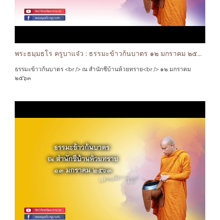
พระธมฺมธโร ครูบาแจ๋ว : ธรรมะข้าวก้นบาตร ๑๒ มกราคม ๒๕๖๓
ธรรมะข้าวก้นบาตร <br /> ณ สำนักชีบ้านห้วยทราย<br /> ๑๒ มกราคม
๒๕๖๓