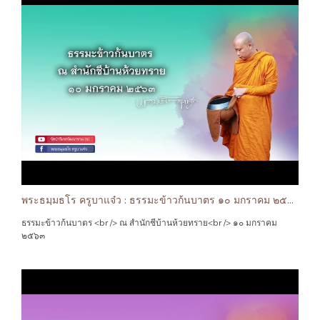
พระธมฺมธโร ครูบาแจ๋ว : ธรรมะข้าวก้นบาตร ๑๐ มกราคม ๒๕๖๓
ธรรมะข้าวก้นบาตร <br /> ณ สำนักชีบ้านห้วยทราย<br /> ๑๐ มกราคม
๒๕๖๓