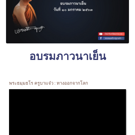
อบรมภาวนาเย็น
พระธมฺมธโร ครูบาแจ๋ว : ทางออกจากโลก