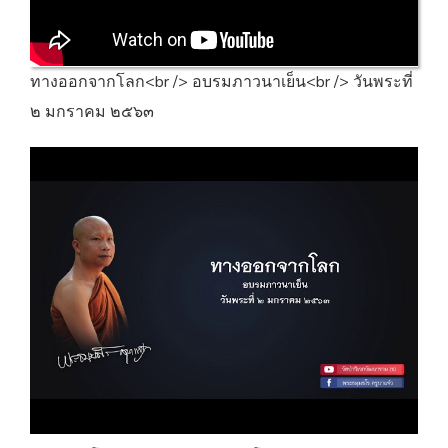
ทางออกจากโลก<br /> อบรมภาวนาเย็น<br /> วันพระที่
๒ มกราคม ๒๕๖๓