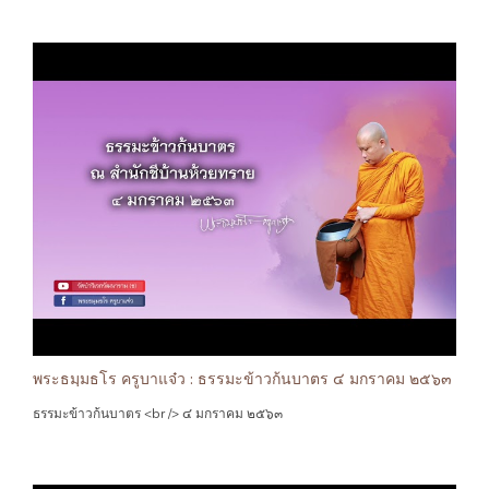
พระธมฺมธโร ครูบาแจ๋ว : ธรรมะข้าวก้นบาตร ๔ มกราคม ๒๕๖๓
ธรรมะข้าวก้นบาตร <br /> ๔ มกราคม ๒๕๖๓