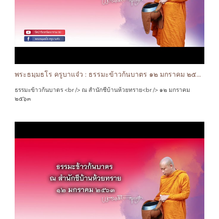
พระธมฺมธโร ครูบาแจ๋ว : ธรรมะข้าวก้นบาตร ๑๒ มกราคม ๒๕๖๓
ธรรมะข้าวก้นบาตร <br /> ณ สำนักชีบ้านห้วยทราย<br /> ๑๒ มกราคม
๒๕๖๓