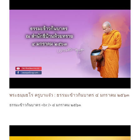
พระธมฺมธโร ครูบาแจ๋ว : ธรรมะข้าวก้นบาตร ๔ มกราคม ๒๕๖๓
ธรรมะข้าวก้นบาตร <br /> ๔ มกราคม ๒๕๖๓