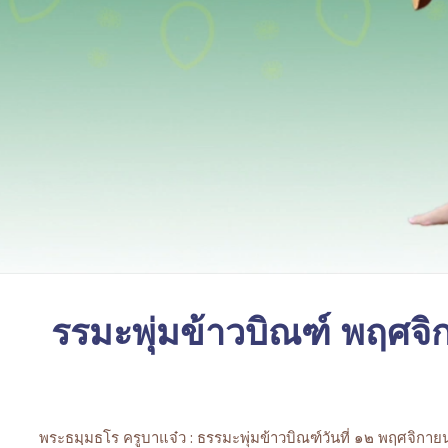
รรมะพุ่มข้าวบิณฑ์ พฤศจ
พระธมฺมธโร ครูบาแจ๋ว : ธรรมะพุ่มข้าวบิณฑ์วันที่ ๑๒ พฤศจิกา