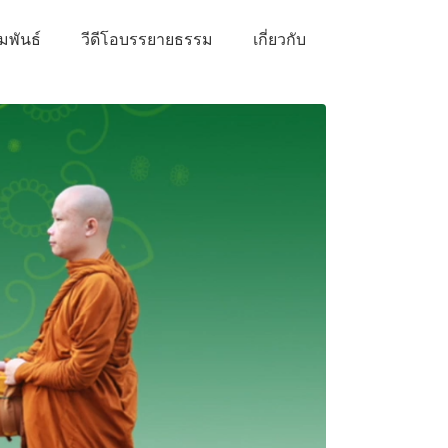
มพันธ์
วีดีโอบรรยายธรรม
เกี่ยวกับ