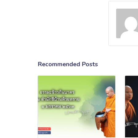
พระครูสังฆวิสุทธิ์
หัดใจตน<br /> //
คิดเป็นจริงในคว
ธรรมะในใจ บุญใ
เครื่องเหลืออยู
/> /// ให้มีหลัก
สบายใจ<br /> ///
ผาสุก ร่มเย็นและ
นี่คือสุดยอดของ
พระครูสังฆวิสุทธิ์
Recommended Posts